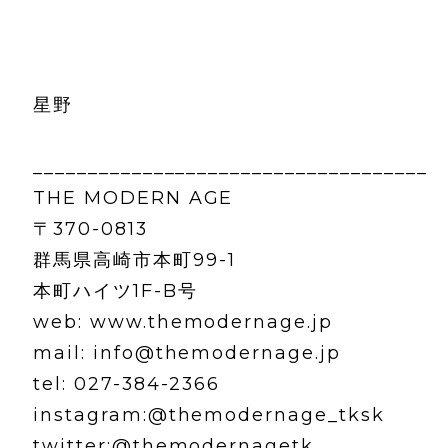
星野
____________________________________
THE MODERN AGE
〒370-0813
群馬県高崎市本町99-1
本町ハイツ1F-B号
web: www.themodernage.jp
mail: info@themodernage.jp
tel: 027-384-2366
instagram:@themodernage_tksk
twitter:@themodernagetk