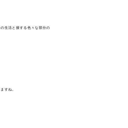
際の生活と接する色々な部分の
しますね。