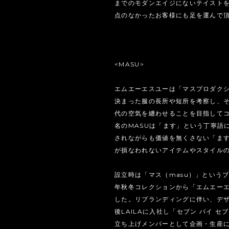
までのモダンエイジにないテイスト
点のなかったお客様にも足を運んで
<MASU>
エムエーエスユーは「マスプロダク
決まった服の長所や短所を考察し、
代の空気を纏わせることを目指して
名のMASUは「ます」という丁寧語
されながらも価値を無くさない「ま
が損なわれないアイテムやスタイル
設立時は「マス（masu）」というブラ
年秋冬コレクションから「エムエーエス
した。リブランディングに伴い、デ
後LAILAに入社し「セブン バイ セブン
立ち上げメンバーとして企画・生産に