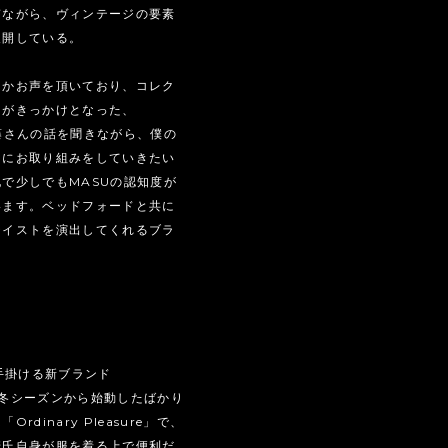
ぎながら、ヴィンテージの要素
展開している。
つかお声を頂いており、コレク
とがきっかけとなった、
藤さんの話を聞きながら、僕の
的にお取り組みをしていきたい
で少しでもMASUの認知度が
います。ベッドフォードと共に
テイストを演出してくれるブラ
手掛ける新ブランド
の秋冬シーズンから始動したばかり
dinary Pleasure」で、
崎氏自身が服を着る上で便利だ