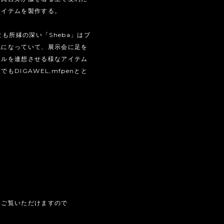
アイテムを製作する。
とも所縁の深い「Sheba」はブ
気になっていて、展示会に足を
ールを連想させる様なアイテム
DIGAWEL,mfpenとと
。
もご覧いただけますので