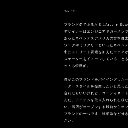
<AiE>
ブランド名であるAiEはArts in Ed
デザイナーはエンジニアドガーメン
あったネペンテスアメリカの宮本健
ワークやミリタリーといったネペン
中にストリート要素を加えたウェア
スケーターをイメージしていること
ットも特徴的。
僕がこのブランドをバイイングした
ータースタイルを提案したいと思った
合わせもいいけれど、コーディネー
んだ」アイテムを取り入れられる様
い、当店がオープンする以前からオ
ブランドの一つです。総柄系など好
さい。