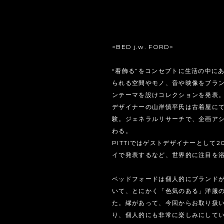
<BED j.w. FORD>
“着飾る”をコンセプトに生活の中に
られる空間やモノ、音や映像をブラ
ンテーマを設けコレクションを発表
デザイナーの山岸慎平氏は古着屋に
験。ジェネラルリサーチで、企画アシ
わる。
PITTIではゲストデザイナーとして2
イで発表するなど、世界的に注目を
ベッドフォードは個人的にブランド
いて、とにかく「色気のある」洋服
た。縁があって、今回からお取り扱
り、個人的にも非常に楽しみにして