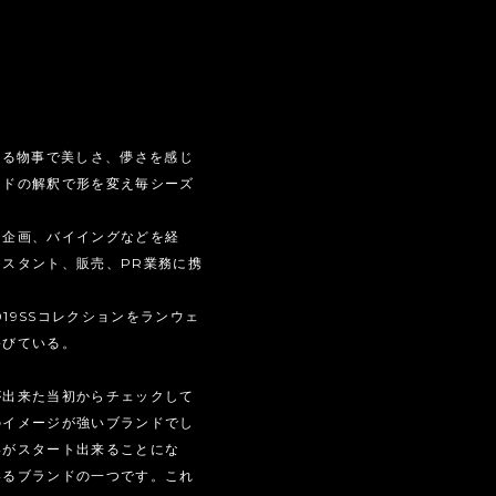
ある物事で美しさ、儚さを感じ
ンドの解釈で形を変え毎シーズ
。
て企画、バイイングなどを経
スタント、販売、PR業務に携
019SSコレクションをランウェ
浴びている。
が出来た当初からチェックして
のイメージが強いブランドでし
いがスタート出来ることにな
いるブランドの一つです。これ