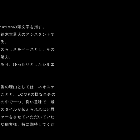
ucationの頭文字を指す。
ツ鈴木大器氏のアシスタントで
太氏。
テスらしさをベースとし、その
が魅力。
もあり、ゆったりとしたシルエ
一番の理由としては、ネオスケ
ことと、LOOKの様な全身の
トの中で一つ、良い意味で「飛
なスタイルが伝えられればと思
ファーをさせていただいていた
きな顧客様、特に期待してくだ