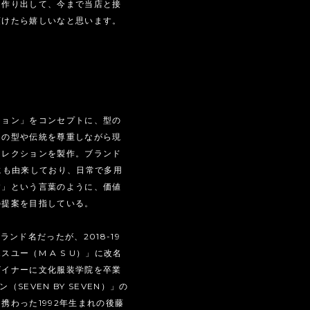
を作り出して、今まで当店と接
頂けたら嬉しいなと思います。
ション」をコンセプトに、型の
その型や伝統を尊重しながら現
コレクションを製作。ブランド
にも由来しており、日常で多用
す」という言葉のように、価値
の提案を目指している。
ンド名だったが、2018-19
ユー（M A S U）」に改名
ザイナーに文化服装学院を卒業
（SEVEN BY SEVEN）」の
携わった1992年生まれの後藤