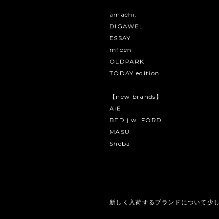
amachi.
DIGAWEL
ESSAY
mfpen
OLDPARK
TODAY edition
【new brands】
AiE
BED j.w. FORD
MASU
Sheba
新しく入荷するブランドについて少