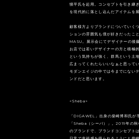
愼平氏を起用。コンセプトを引き継
を現代的に落とし込んだアイテムを
顧客様方よりブランドについていく
ションの雰囲気も僕が好きだったこ
MASU。展示会にてデザイナーの後
お店では若いデザイナーの方と積極
という気持ちが強く、群馬という土地
広まってくれたらいいなぁと思って
モダンエイジの中では今までにない
ンドだと思います。
<Sheba>
「DIGAWEL」出身の柴崎博和氏が
「Sheba（シーバ）」。2019年
のブランドで、ブランドコンセプトは「Or
日常で幸福感を得られるようにと柴