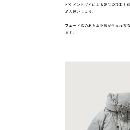
ピグメントダイによる製品染加⼯を
⾜の違いにより、
フェード感のあるムラ感が⽣まれ古
ます。