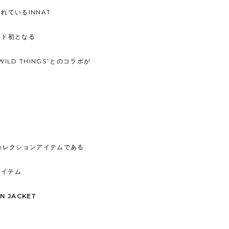
ているINNAT
ンド初となる
LD THINGS”とのコラボが
ブコレクションアイテムである
アイテム
N JACKET