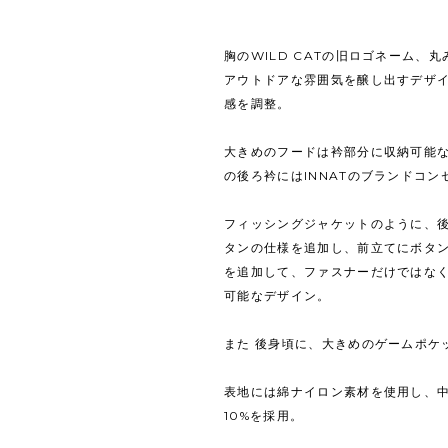
胸のWILD CATの旧ロゴネーム、
アウトドアな雰囲気を醸し出すデザ
感を調整。
⼤きめのフードは衿部分に収納可能な
の後ろ衿にはINNATのブランドコ
フィッシングジャケットのように、
タンの仕様を追加し、前⽴てにボタ
を追加して、ファスナーだけではな
可能なデザイン。
また 後⾝頃に、⼤きめのゲームポケ
表地には綿ナイロン素材を使⽤し、中
10%を採⽤。