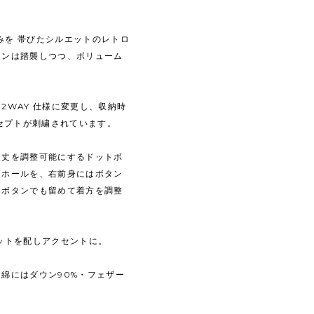
丸みを 帯びたシルエットのレトロ
インは踏襲しつつ、ボリューム
2WAY 仕様に変更し、収納時
ンセプトが刺繍されています。
後丈を調整可能にするドットボ
ンホールを、右前⾝にはボタン
くボタンでも留めて着⽅を調整
ットを配しアクセントに。
綿にはダウン90%・フェザー