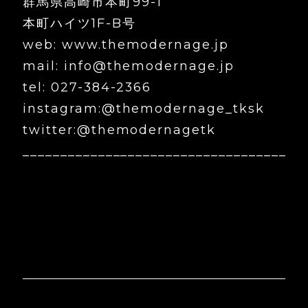
群馬県高崎市本町99-1
本町ハイツ1F-B号
web: www.themodernage.jp
mail: info@themodernage.jp
tel: 027-384-2366
instagram:@themodernage_tksk
twitter:@themodernagetk
___________________________________