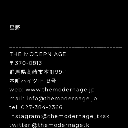
星野
____________________________________
THE MODERN AGE
〒370-0813
群馬県高崎市本町99-1
本町ハイツ1F-B号
web: www.themodernage.jp
mail: info@themodernage.jp
tel: 027-384-2366
instagram:@themodernage_tksk
twitter:@themodernagetk